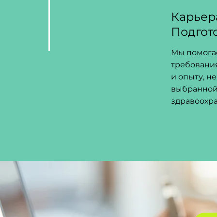
Карьер
Подгот
Мы помога
требовани
и опыту, н
выбранной
здравоохр