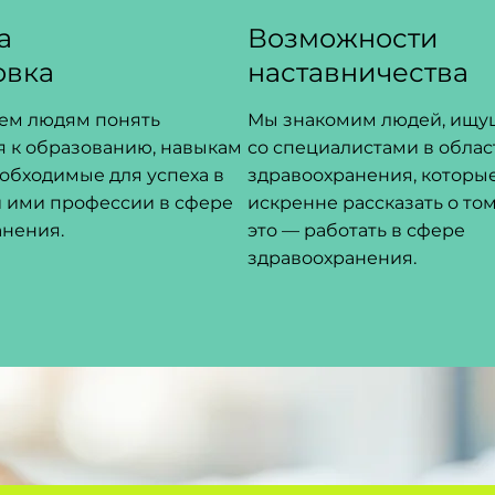
а
Возможности
овка
наставничества
ем людям понять
Мы знакомим людей, ищущ
я к образованию, навыкам
со специалистами в облас
еобходимые для успеха в
здравоохранения, которые
 ими профессии в сфере
искренне рассказать о том
анения.
это — работать в сфере
здравоохранения.