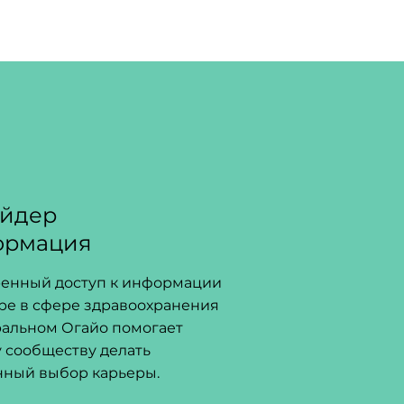
йдер
ормация
енный доступ к информации
ере в сфере здравоохранения
ральном Огайо помогает
 сообществу делать
нный выбор карьеры.