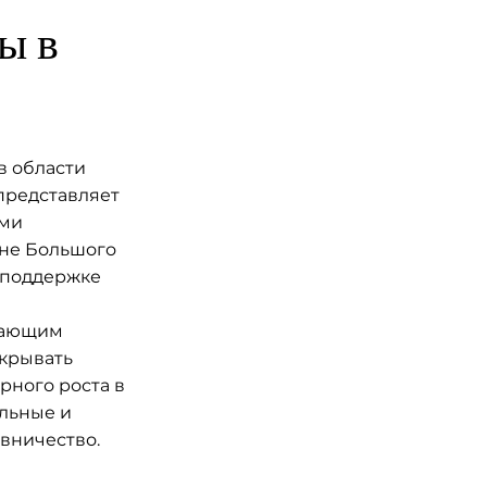
ы в
в области
представляет
ыми
оне Большого
 поддержке
нающим
крывать
рного роста в
ельные и
авничество.