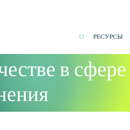
О
РЕСУРСЫ
честве в сфере
нения