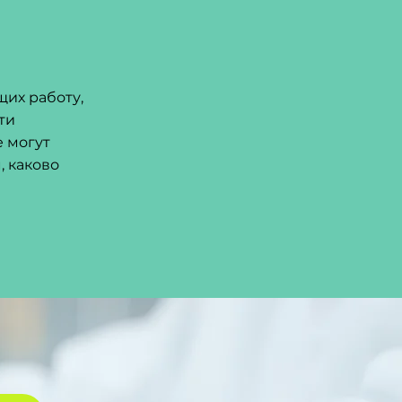
их работу,
ти
 могут
, каково