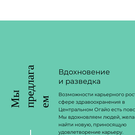
а
Вдохновение
и разведка
М
ы
п
е
д
л
а
г
е
Возможности карьерного рос
р
м
сфере здравоохранения в
Центральном Огайо есть пов
Мы вдохновляем людей, жел
найти новую, приносящую
удовлетворение карьеру.