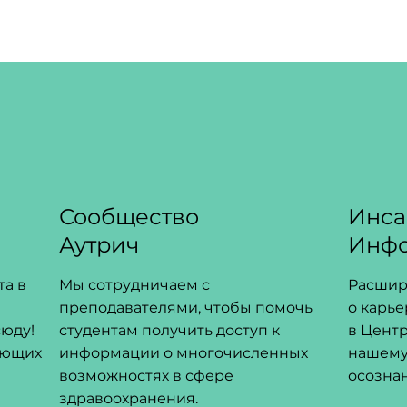
Сообщество
Инса
Аутрич
Инф
та в
Мы сотрудничаем с
Расшир
преподавателями, чтобы помочь
о карь
сюду!
студентам получить доступ к
в Цент
ающих
информации о многочисленных
нашему
возможностях в сфере
осозна
здравоохранения.