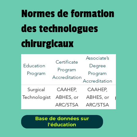
Normes de formation
des technologues
chirurgicaux
Associate’s
Certificate
Education
Degree
Program
Credenti
Program
Program
Accreditation
Accreditation
Surgical
CAAHEP,
CAAHEP,
CST
Technologist
ABHES, or
ABHES, or
preferred 
ARC/STSA
ARC/STSA
TS-C
Base de données sur
l'éducation