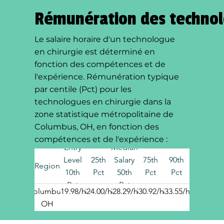
Rémunération des technol
Le salaire horaire d'un technologue
en chirurgie est déterminé en
fonction des compétences et de
l'expérience. Rémunération typique
par centile (Pct) pour les
technologues en chirurgie dans la
zone statistique métropolitaine de
Columbus, OH, en fonction des
compétences et de l'expérience :
Entry
Median
Level
25th
Salary
75th
90th
Region
10th
Pct
50th
Pct
Pct
Pct
Pct
Columbus,
$19.98/hr
$24.00/hr
$28.29/hr
$30.92/hr
$33.55/hr
OH